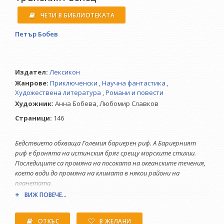
ЧЕТИ В БИБЛИОТЕКАТА
Петър Бобев
Издател:
Лексикон
Жанрове:
Приключенски
,
Научна фантастика
,
Художествена литература
,
Романи и повести
Художник:
Анна Бобева,
Любомир Славков
Страници:
146
Бедствието обхваща Големия бариерен риф. А Бариерният
риф е бронята на истинския бряг срещу морските стихии.
Последиците са промяна на посоката на океанските течения,
което води до промяна на климата в някои райони на
планетата.
ВИЖ ПОВЕЧЕ...
Объркват се риболовът и корабоплаването. Гибелта на
коралите води до екологична катастрофа
ОТКЪС
В ЖЕЛАНИ