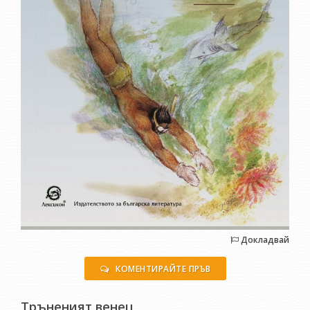
Докладвай
КОМЕНТИРАЙТЕ ПРЪВ
Тръненият венец