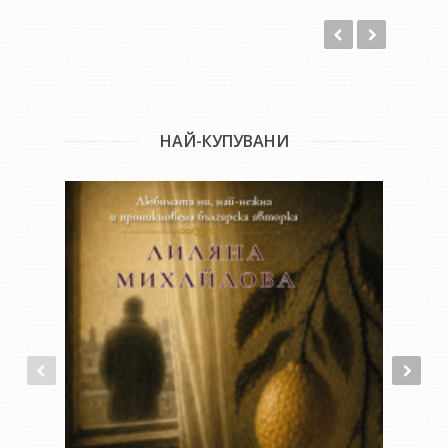
възраст.
Други книги от автора:
"Вдовицата на дракона"
НАЙ-КУПУВАНИ
"Изгнаникът от Немезида"
"Конгамато"