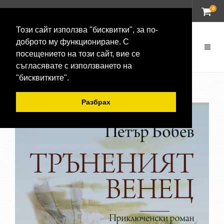
0
ВХОД
Този сайт използва "бисквитки", за по-
доброто му функциониране. С
посещението на този сайт, вие се
съгласявате с използването на
"бисквитките".
Разбрах
-20 %