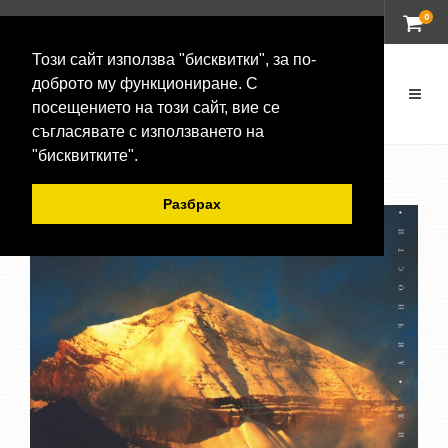
0
ВХОД
Този сайт използва "бисквитки", за по-
доброто му функциониране. С
посещението на този сайт, вие се
съгласявате с използването на
"бисквитките".
Разбрах
-20 %