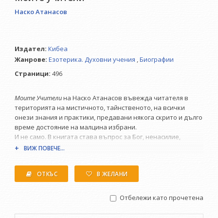
Наско Атанасов
Издател:
Кибеа
Жанрове:
Езотерика. Духовни учения
,
Биографии
Страници:
496
Моите Учители
на Наско Атанасов въвежда читателя в
територията на мистичното, тайнственото, на всички
онези знания и практики, предавани някога скрито и дълго
време достояние на малцина избрани.
И не само. В книгата става въпрос за Бог, ненасилие,
психоенергийни способи, медитация, физически
ВИЖ ПОВЕЧЕ...
упражнения, начини на хранене и живот, нетрадиционна и
алтернативна медицина, но преди всичко за лични
ОТКЪС
В ЖЕЛАНИ
преживявания и духовни прозрения на хора от различни
духовни школи и направления. Представени са водещи,
изявени, както и по-малко известни личности в йога,
Отбележи като прочетена
аюрведа, тибетска медицина, китайска медицина, рейки,
хомеопатия, лечителство, астрология, дао, учението на