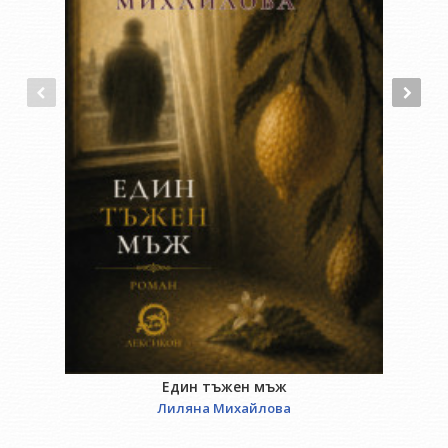
Един тъжен мъж
Лиляна Михайлова