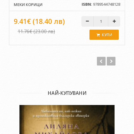
Ошо и др.
ISBN:
9789544748128
МЕКИ КОРИЦИ
Моите Учители
представя срещите и разговорите на Наско
Атанасов с Махариши Свами Дев Мурти, Атарам,
9.41€ (18.40 лв)
Харидживан, Виктор Востоков, Сяолан Джао, Елисавета
Логинова, Мирзакарим Норбеков, Сергей Лазарев, Гал
11.76€ (23.00 лв)
Сасон, Олег Черне, Хорхе Луис Делгадо и още много други,
КУПИ
като очертава един своеобразен духовен „атлас“ на
традиции и идеи за изкуството да живееш. Същевременно
тя документира както присъствието на нови за България
езотерични учения, така и тукашни вярвания и практики
на характерни религиозни общности у нас, като предлага
изобилие от духовни алтернативи, в които всеки би могъл
да изрази себе си.
НАЙ-КУПУВАНИ