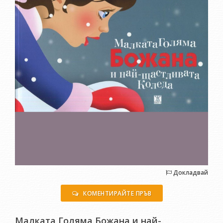
Докладвай
КОМЕНТИРАЙТЕ ПРЪВ
Малката Голяма Божана и най-