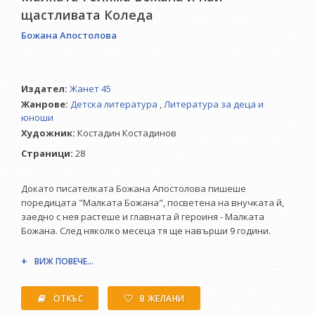
щастливата Коледа
Божана Апостолова
Издател:
Жанет 45
Жанрове:
Детска литература
,
Литература за деца и
юноши
Художник:
Костадин Костадинов
Страници:
28
Докато писателката Божана Апостолова пишеше
поредицата "Малката Божана", посветена на внучката й,
заедно с нея растеше и главната й героиня - Малката
Божана. След няколко месеца тя ще навърши 9 години.
ВИЖ ПОВЕЧЕ...
Малките читатели вече държат в ръцете си десетата
книжка от поредицата. В нея ще прочетете интерсни и
забавни истории, свързани с характера на едно дете,
ОТКЪС
В ЖЕЛАНИ
което само успява да превърне своята Коледа в истински