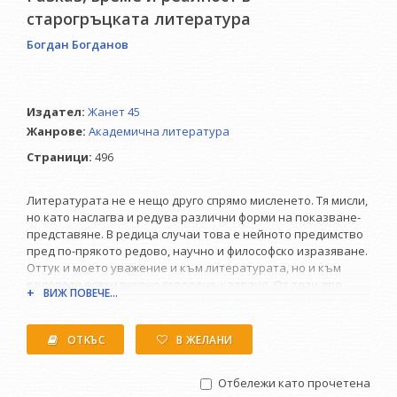
старогръцката литература
Богдан Богданов
Издател:
Жанет 45
Жанрове:
Академична литература
Страници:
496
Литературата не е нещо друго спрямо мисленето. Тя мисли,
но като наслагва и редува различни форми на показване-
представяне. В редица случаи това е нейното предимство
пред по-прякото редово, научно и философско изразяване.
Оттук и моето уважение и към литературата, но и към
редовото всекидневно говорене-казване. От тези две
ВИЖ ПОВЕЧЕ...
уважения следва и особената умерена реч в тази книга,
която нарекох условно диатрибна. Умерено разгледах и
основния предмет на разказа, като се ограничих до
ОТКЪС
В ЖЕЛАНИ
неговите две проявления - на сюжетен разказ и
повествование. На другите му проявления не обърнах
Отбележи като прочетена
внимание поради т.нар. диатрибна реч, която ми