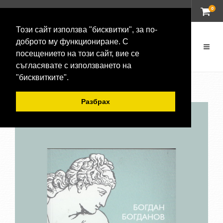
0
ВХОД
Този сайт използва "бисквитки", за по-
доброто му функциониране. С
посещението на този сайт, вие се
съгласявате с използването на
"бисквитките".
Разбрах
-20 %