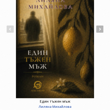
«Отделно и заедно», «Университетът – особен свят на
свобода», «Минало и съвременност», издадената в
Испания «Моdelos de realidad» и в Германия «Reading and Its
Functioning». Носител е на наградите Grand-Croix de l'Ordre
de Phénix, Grèce – за дейността му като посланик на
България в Република Гърция и “Христо Г. Данов” – за
хуманитаристика.
Един тъжен мъж
Лиляна Михайлова