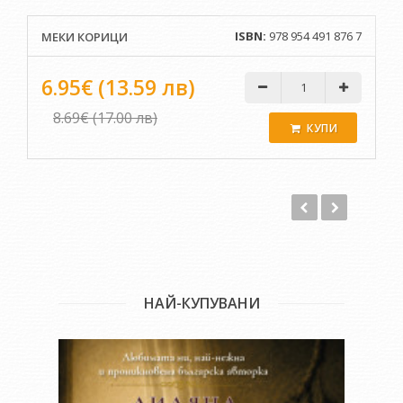
напомняше неотстъпно, че разказът е колкото
литературен, толкова и извънлитературен предмет и че
ISBN:
978 954 491 876 7
МЕКИ КОРИЦИ
всекидневното говорене не търпи прекалените
различавания, а предпочита да сравнява и оприличава и
да трупа синонимни названия, без да уточнява техните
6.95€ (13.59 лв)
значения. Богдан Богданов Професор Богдан Богданов е
класически филолог и дългогодишен преподавател по
8.69€ (17.00 лв)
история на старогръцката култура и литература в
КУПИ
Софийския университет «Св. Климент Охридски“. Основател
е на Нов български университет и първи председател на
Настоятелството на университета. Първоначално в
Софийския университет и по-късно в Нов български
университет той води много посещавани семинари.
Публикувал е голям брой преводи на старогръцки автори,
сред които се откроява неговото участие в четиритомното
издание на диалозите на Платон на български. Автор е на
много уводи към преводи и организатор на преводни
колекции в Издателствата «Наука и изкуство» и «Народна
НАЙ-КУПУВАНИ
култура». Автор е на книгите «От Омир до Еврипид»,
«Омировият епос», «Литературата на елинизма», «Мит и
литература», «Романът – античен и съвременен», «История
на старогръцката култура», «Орфей и древната митология
на Балканите», «Старогръцката литература», «Промяната в
живота и текста», «Европа – разбирана и правена».