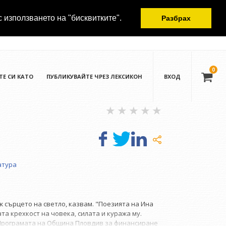
с използването на "бисквитките".
Разбрах
0
ТЕ СИ КАТО
ПУБЛИКУВАЙТЕ ЧРЕЗ ЛЕКСИКОН
ВХОД
атура
ж сърцето на светло, казвам. "Поезията на Ина
а крехкост на човека, силата и куража му.
о Програмата на Община Пловдив за финансиране