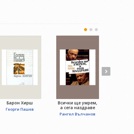
Барон Хирш
Всички ще умрем,
Староп
а сега наздраве
ле
Георги Пашев
Рангел Вълчанов
Йорда