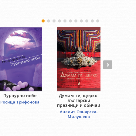
Пурпурно небе
Думам ти, щерко.
An
Български
Росица Трифонова
Робе
празници и обичаи
Анелия Овнарска-
Милушева