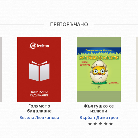
ПРЕПОРЪЧАНО
Жълтушко се
Голямото
излюпи
будалкане
Върбан Димитров
Весела Люцканова