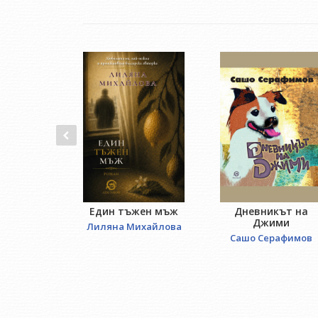
Един тъжен мъж
Дневникът на
Джими
Лиляна Михайлова
Сашо Серафимов