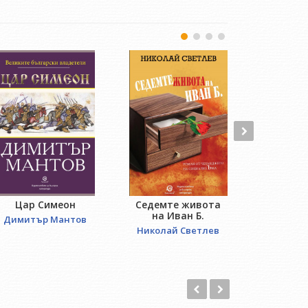
Цар Симеон
Седемте живота
Отвори
на Иван Б.
Димитър Мантов
Лиляна 
Николай Светлев