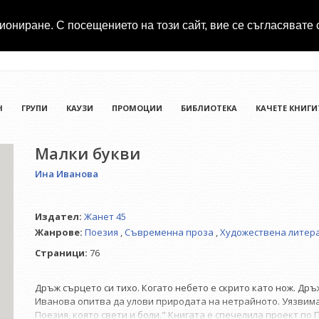
иониране. С посещението на този сайт, вие се съгласявате 
Н
ГРУПИ
КАУЗИ
ПРОМОЦИИ
БИБЛИОТЕКА
КАЧЕТЕ КНИГИ
Малки букви
Ина Иванова
Издател:
Жанет 45
Жанрове:
Поезия
,
Съвременна проза
,
Художествена литер
Страници:
76
Дръж сърцето си тихо. Когато небето е скрито като нож. Дръ
Иванова опитва да улови природата на нетрайното. Уязвимат
Поезия, която свети и боли." Книгата е спечелила проект п