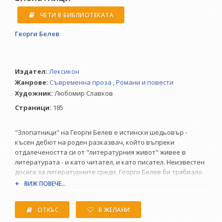
ЧЕТИ В БИБЛИОТЕКАТА
Георги Белев
Издател:
Лексикон
Жанрове:
Съвременна проза
,
Романи и повести
Художник:
Любомир Славков
Страници:
185
"Злопатници" на Георги Белев е истински шедьовър -
късен дебют на роден разказвач, който въпреки
отдалечеността си от "литературния живот" живее в
литературата - и като читател, и като писател. Неизвестен
досега за литературните среди, Георги Белев би трябвало
да направи впечатление със самобитното си
ВИЖ ПОВЕЧЕ...
повествуване - преднамерено наивистично и изкусно
хитроумно, хем новопроглеждащо, хем знаещо. Това е
ОТКЪС
В ЖЕЛАНИ
книга, която ще зарадва много читатели.