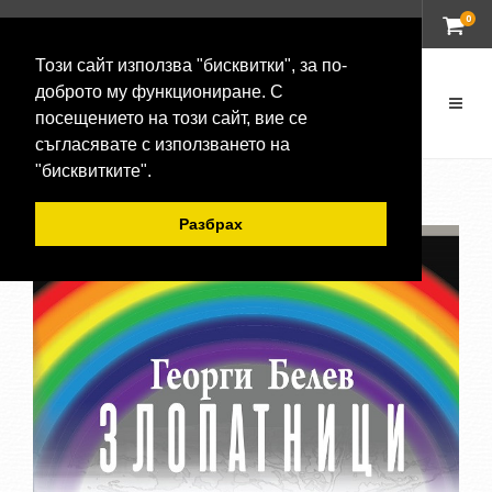
0
ВХОД
Този сайт използва "бисквитки", за по-
доброто му функциониране. С
посещението на този сайт, вие се
съгласявате с използването на
"бисквитките".
Разбрах
-20 %