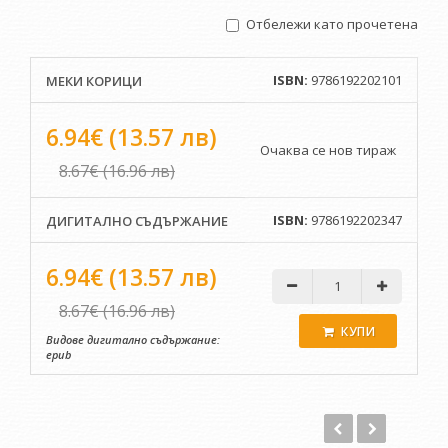
Отбележи като прочетена
Доц. д-р Елка Димитрова /Институт за литература - БАН/
ISBN:
9786192202101
МЕКИ КОРИЦИ
6.94€ (13.57 лв)
Очаква се нов тираж
8.67€ (16.96 лв)
ISBN:
9786192202347
ДИГИТАЛНО СЪДЪРЖАНИЕ
6.94€ (13.57 лв)
8.67€ (16.96 лв)
КУПИ
Видове дигитално съдържание:
epub