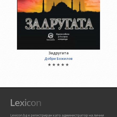
Задругата
Добри Божилов
Lexicon.bg е регистриран като администратор на лични