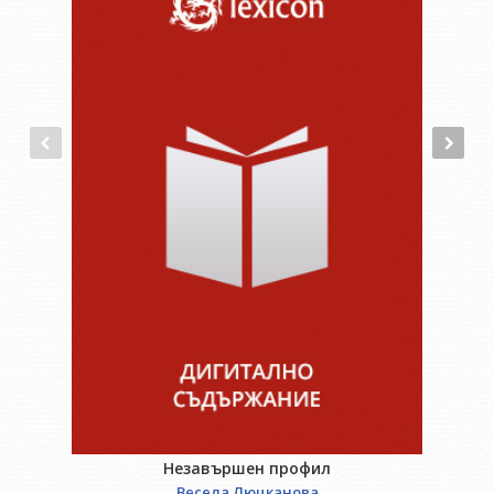
Незавършен профил
Весела Люцканова