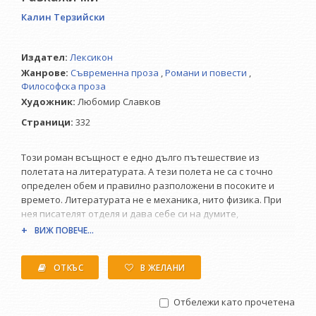
Калин Терзийски
Издател:
Лексикон
Жанрове:
Съвременна проза
,
Романи и повести
,
Философска проза
Художник:
Любомир Славков
Страници:
332
Този роман всъщност е едно дълго пътешествие из
полетата на литературата. А тези полета не са с точно
определен обем и правилно разположени в посоките и
времето. Литературата не е механика, нито физика. При
нея писателят отделя и дава себе си на думите,
подреждайки ги в нещо, което е от полза - бих казала,
ВИЖ ПОВЕЧЕ...
повече дори от насъщния. Така ме е учил Калин Терзийски,
докато вървяхме из тези диви и често непрогледни и
ОТКЪС
В ЖЕЛАНИ
буренясали полета. Нашият живот не е като този на Ван Гог
или на Достоевски. Но в нашите животи има много за
разказване и споделяне; те са не по-малко велики. Защото
Отбележи като прочетена
са истински. Кайо ни учи как да пишем - така, все едно