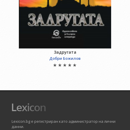
Задругата
Добри Божилов
Lexicon.bg е регистриран като администратор на лични
данни.