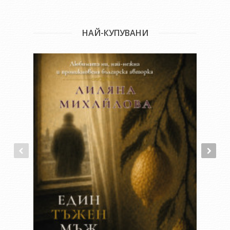
отваря едно пулсиращо-мислещо съзнание, заредено с
експлозивен трепет. Съзнание, което влече отвъд
привидностите и стереотипите, което е жертва на
НАЙ-КУПУВАНИ
собствената си стабилност, за да отведе към голямото
утешение, че всичко в човешката душа е помиримо, че
спасение има, стига да не изгубим сетивата си за
благородството и смисъла. А успеем ли да се уловим за тях -
потича истинският, нашият живот, животът със спокойно
отворени очи. - Елка Димитрова