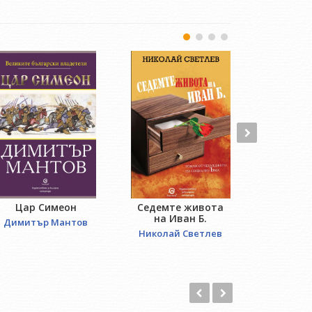
Цар Симеон
Седемте живота
Отвори
на Иван Б.
Димитър Мантов
Лиляна 
Николай Светлев