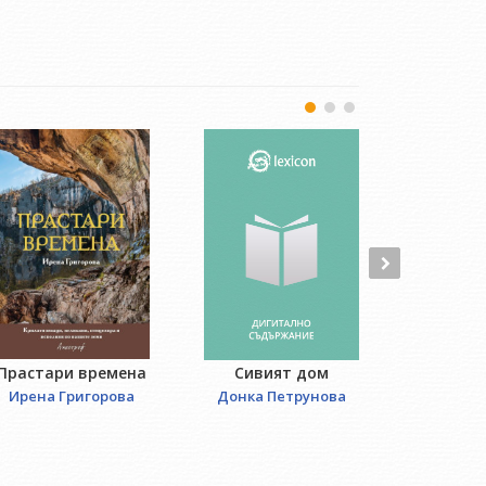
Прастари времена
Двеста 
Сивият дом
Ирена Григорова
Донка Петрунова
Йордан Д