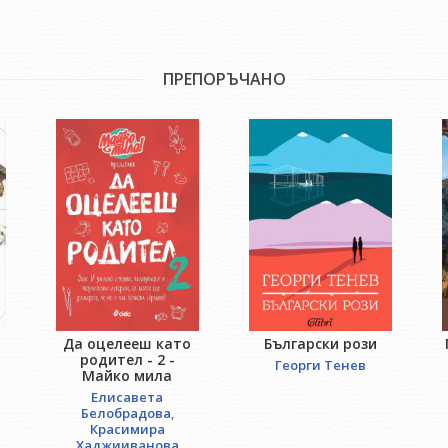
ПРЕПОРЪЧАНО
Да оцелееш като
Български рози
родител - 2 -
Георги Тенев
Майко мила
Елисавета
Белобрадова
,
Красимира
Хаджииванова