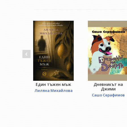
Един тъжен мъж
Дневникът на
Джими
Лиляна Михайлова
Сашо Серафимов