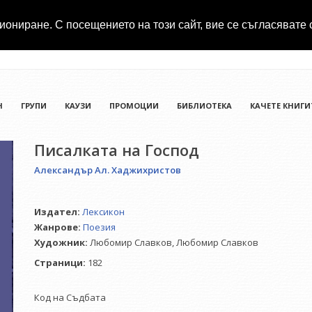
иониране. С посещението на този сайт, вие се съгласявате 
Н
ГРУПИ
КАУЗИ
ПРОМОЦИИ
БИБЛИОТЕКА
КАЧЕТЕ КНИГИ
Писалката на Господ
Александър Ал. Хаджихристов
Издател:
Лексикон
Жанрове:
Поезия
Художник:
Любомир Славков,
Любомир Славков
Страници:
182
Код на Съдбата