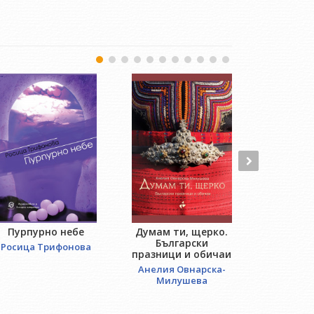
Пурпурно небе
Думам ти, щерко.
An
Български
Росица Трифонова
Робе
празници и обичаи
Анелия Овнарска-
Милушева