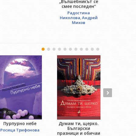
„Вълшебникът се
Соф
смее последен“
Соф
Радостина
Вра
Николова
,
Андрей
Михов
Пурпурно небе
Думам ти, щерко.
An
Български
Росица Трифонова
Робе
празници и обичаи