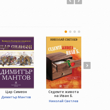
Цар Симеон
Седемте живота
Отвори
на Иван Б.
Димитър Мантов
Лиляна 
Николай Светлев