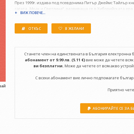
През 1999г. издава под псевдонима Питър Джеймс Тайлър кни
сагата „Мрак и Светлина“, развиваща се в Хиборийската ера
ВИЖ ПОВЕЧЕ...
герой Конан. Последва я продължение – „Брегът на Гибелта“
Робърт Хауърд с произведения за Конан и други негови геро
ОТКЪС
В ЖЕЛАНИ
Станете член на единствената в България електронна 
абонамент от 9.99 лв. (5.11 €)
вие може да четете всяка
ви безплатни.
Може да четете от всякакво устройс
С всеки абонамент вие лично подпомагате българ
вай
Приятно чете
АБОНИРАЙТЕ СЕ ЗА 