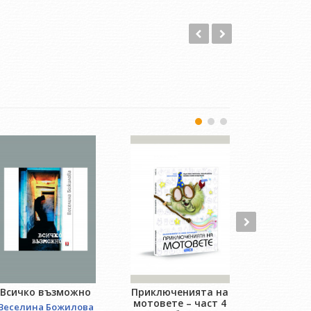
Всичко възможно
Приключенията на
Житие и
мотовете – част 4
гре
Веселина Божилова