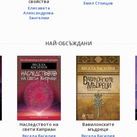
свойства
Емил Стоицов
Елисавета
Александрова-
Зангелми
НАЙ-ОБСЪЖДАНИ
Наследството на
Вавилонските
свети Киприан
мъдреци
Весела Василия
Весела Василия