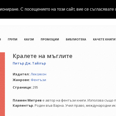
иониране. С посещението на този сайт, вие се съгласявате 
Н
ГРУПИ
КАУЗИ
ПРОМОЦИИ
БИБЛИОТЕКА
КАЧЕТЕ КНИГИ
Кралете на мъглите
Питър Дж. Тайлър
Издател:
Лексикон
Жанрове:
Фентъзи
Страници:
295
Пламен Митрев
е автор на фентъзи книги. Използва също
Карпентър
. Роден във Варна. Учил право, международни 