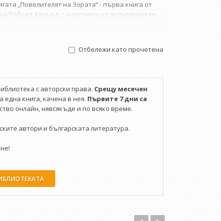
гата „Повелителят на Зората“ - първа книга от
 на Робърт Хауърд, с участието на популярния му
. Извън този цикъл продължава да пише в света на
и.
Отбележи като прочетена
библиотека с авторски права.
Срещу месечен
 една книга, качена в нея.
Първите 7 дни са
тво онлайн, нявсякъде и по всяко време.
ските автори и българската литература.
не!
БИБЛИОТЕКАТА