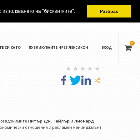
с използването на "бисквитките".
Разбрах
0
ТЕ СИ КАТО
ПУБЛИКУВАЙТЕ ЧРЕЗ ЛЕКСИКОН
ВХОД
 псевдонимите
Питър Дж. Тайлър
и
Лионард
икономически отношения и рекламен менинджмънт.