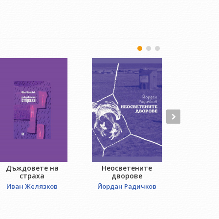
Дъждовете на
Неосветените
Шлеп в 
страха
дворове
Людмил
Иван Желязков
Йордан Радичков