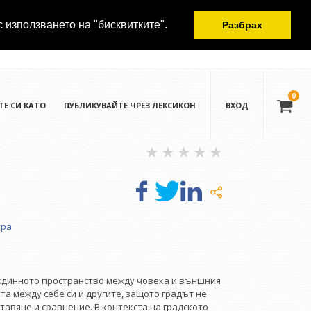
с използването на "бисквитките".
Разбрах
0
ТЕ СИ КАТО
ПУБЛИКУВАЙТЕ ЧРЕЗ ЛЕКСИКОН
ВХОД
ура
еждинното пространство между човека и външния
ята между себе си и другите, защото градът не
тавяне и сравнение. В контекста на градското