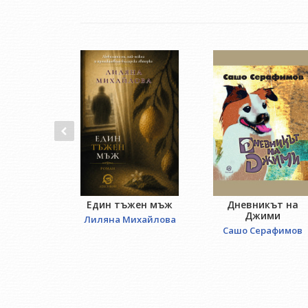
Един тъжен мъж
Дневникът на
Джими
Лиляна Михайлова
Сашо Серафимов