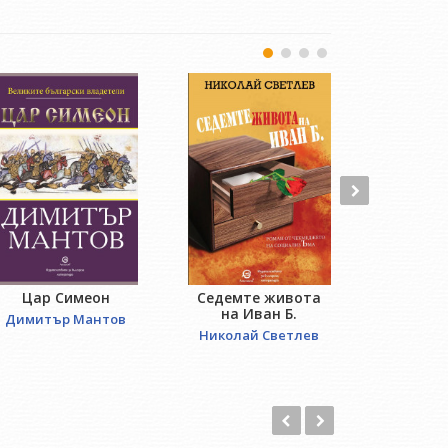
Цар Симеон
Седемте живота
Отвори
на Иван Б.
Димитър Мантов
Лиляна 
Николай Светлев