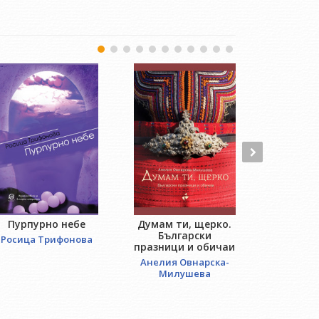
Пурпурно небе
Думам ти, щерко.
An
Български
Росица Трифонова
Робе
празници и обичаи
Анелия Овнарска-
Милушева