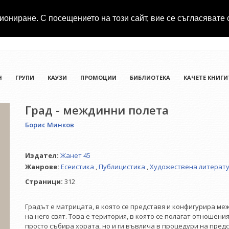
иониране. С посещението на този сайт, вие се съгласявате 
Н
ГРУПИ
КАУЗИ
ПРОМОЦИИ
БИБЛИОТЕКА
КАЧЕТЕ КНИГИ
Град - междинни полета
Борис Минков
Издател:
Жанет 45
Жанрове:
Есеистика
,
Публицистика
,
Художествена литерат
Страници:
312
Градът е матрицата, в която се представя и конфигурира м
на него свят. Това е територия, в която се полагат отношени
просто събира хората, но и ги въвлича в процедури на предс