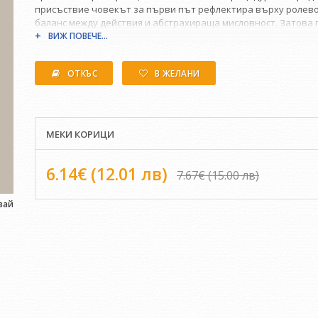
присъствие човекът за първи път рефлектира върху ролево
баланс между действия и абстрахираща мисловност. Затова г
който се извършва всяко едно разбиране.
ВИЖ ПОВЕЧЕ...
ОТКЪС
В ЖЕЛАНИ
МЕКИ КОРИЦИ
6.14€ (12.01 лв)
7.67€ (15.00 лв)
вай