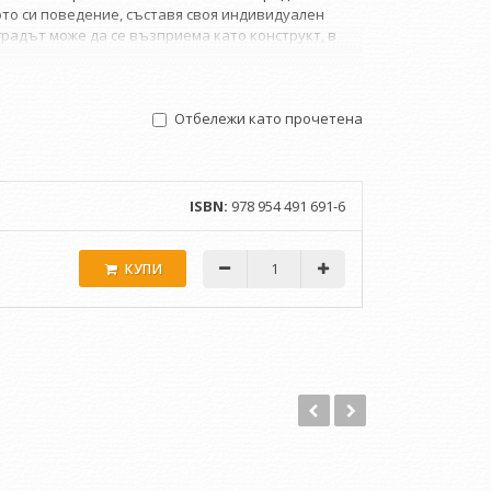
то си поведение, съставя своя индивидуален
радът може да се възприема като конструкт, в
Отбележи като прочетена
ISBN:
978 954 491 691-6
КУПИ