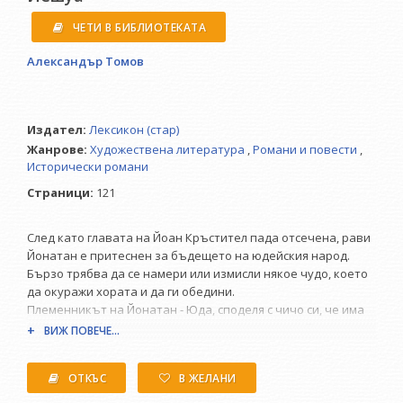
ЧЕТИ В БИБЛИОТЕКАТА
Александър Томов
Издател:
Лексикон (стар)
Жанрове:
Художествена литература
,
Романи и повести
,
Исторически романи
Страници:
121
След като главата на Йоан Кръстител пада отсечена, рави
Йонатан е притеснен за бъдещето на юдейския народ.
Бързо трябва да се намери или измисли някое чудо, което
да окуражи хората и да ги обедини.
Племенникът на Йонатан - Юда, споделя с чичо си, че има
един по-особен приятел измежду познатите си. Това е
ВИЖ ПОВЕЧЕ...
Йешуа, който скоро ще бъде провъзгласен за Месията.
Александър Томов е автор на десетки книги и
ОТКЪС
В ЖЕЛАНИ
киносценарии и признат за най-скандалния български
писател заради умелите алюзии с реални личности и