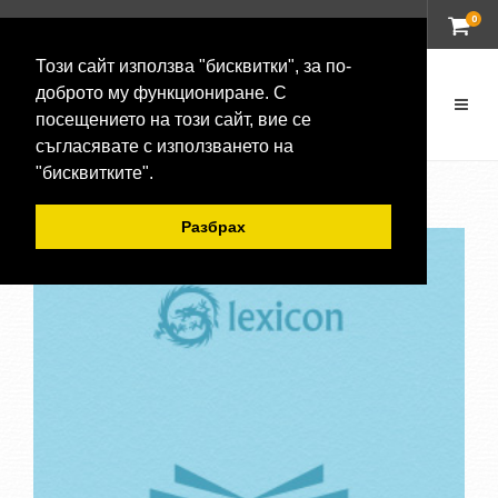
0
ВХОД
Този сайт използва "бисквитки", за по-
доброто му функциониране. С
посещението на този сайт, вие се
съгласявате с използването на
"бисквитките".
Разбрах
-20 %