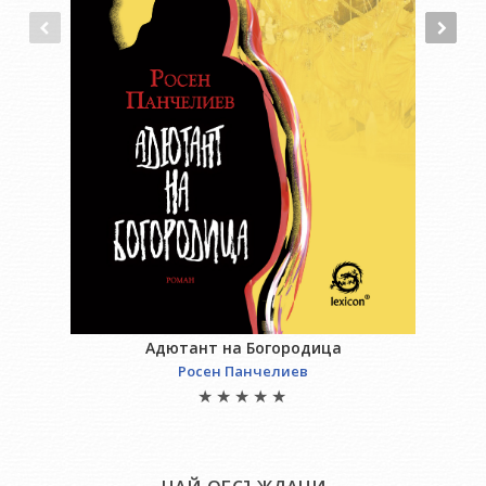
Адютант на Богородица
Росен Панчелиев