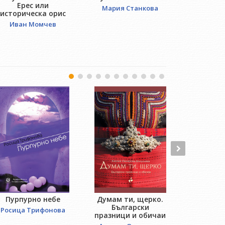
Ерес или
Д
Мария Станкова
историческа орис
Борян
Иван Момчев
Пурпурно небе
Думам ти, щерко.
An
Български
Росица Трифонова
Робе
празници и обичаи