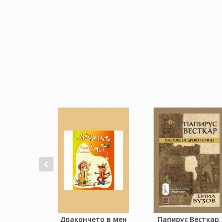
Дракончето в мен
Папирус Весткар.