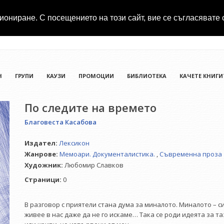
иониране. С посещението на този сайт, вие се съгласявате 
Н
ГРУПИ
КАУЗИ
ПРОМОЦИИ
БИБЛИОТЕКА
КАЧЕТЕ КНИГИ
По следите на времето
Благовеста Касабова
Издател:
Лексикон
Жанрове:
Мемоари. Документалистика.
,
Съвременна проза
Художник:
Любомир Славков
Страници:
0
В разговор с приятели стана дума за миналото. Миналото – с
живее в нас даже да не го искаме… Така се роди идеята за т