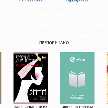
Пирчева - Ава
Серкеджиева
ПРЕПОРЪЧАНО
Зара. Страници из
Окото на светеца