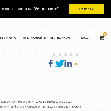
с използването на "бисквитките".
Разбрах
0
ТЕ СИ КАТО
ПУБЛИКУВАЙТЕ ЧРЕЗ ЛЕКСИКОН
ВХОД
и казах аз – не е отминало, то продължава да
ази книга. Бог ме поведе в пътищата назад – прави