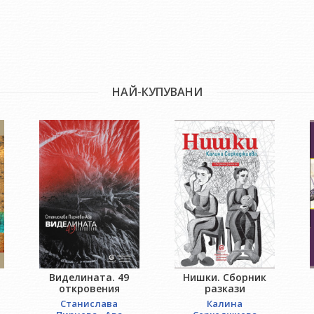
уединението в себе си и разтварянето на душата ми пред при
пътеводител за по-нататък. Колко време ми остава – от бог
нас, грешниците. Той ме водеше. Той ще ме води…
Други книги от същия автор:
НАЙ-КУПУВАНИ
"Ръми в душата ми. Щрихи от портрета на Мара Белчева"
"Наказание без престъпление. Фани Попова-Мутафова"
Благовеста Касабова е родена в Козлодуй. Дълги години работи
Публикува многобройно литературно-критически и публицисти
печат. Автор е на повече от 25 книги. Носителка е на национал
Министерството на културата, Национална награда за литера
за публицистика и чистота на българския език „Д-р Иван Богор
„Златно перо“ и др.
Виделината. 49
Нишки. Сборник
откровения
разкази
Станислава
Калина