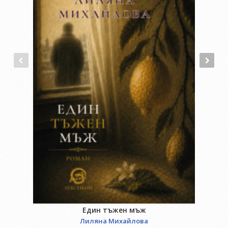
Един тъжен мъж
Лиляна Михайлова