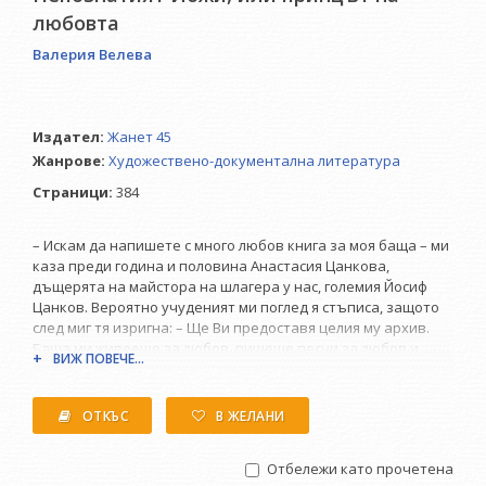
любовта
Валерия Велева
Издател:
Жанет 45
Жанрове:
Художествено-документална литература
Страници:
384
– Искам да напишете с много любов книга за моя баща – ми
каза преди година и половина Анастасия Цанкова,
дъщерята на майстора на шлагера у нас, големия Йосиф
Цанков. Вероятно учуденият ми поглед я стъписа, защото
след миг тя изригна: – Ще Ви предоставя целия му архив.
Баща ми живееше за любов, пишеше песни за любов и
ВИЖ ПОВЕЧЕ...
страдаше за любов. Беше огромен талант и голям
самотник. Беше истински бохем. Затова искам книгата за
него да бъде написана с любов. Сама не усетих как казах: –
ОТКЪС
В ЖЕЛАНИ
Добре. Зарових се в архиви, проведох десетки разговори с
малцината живи негови съвременници, прелиствах
Отбележи като прочетена
пожълтели страници със снимки, клавири и... отчаяни