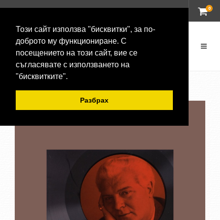
0
ВХОД
Този сайт използва "бисквитки", за по-
доброто му функциониране. С
посещението на този сайт, вие се
съгласявате с използването на
"бисквитките".
Разбрах
-20 %