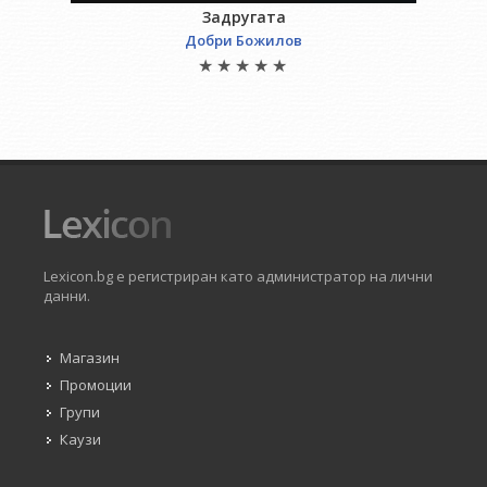
Задругата
Добри Божилов
Lexicon.bg е регистриран като администратор на лични
данни.
Магазин
Промоции
Групи
Каузи