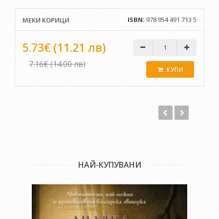
любовни писма. Отвсякъде извираха мелодии, танга,
шлагери. Десетки, стотици песни, с които израснаха
ISBN:
978 954 491 713 5
МЕКИ КОРИЦИ
няколко поколения българи. Така се роди тази книга – за
мъките на твореца, за заблудите на мъжа, за неспирното
тичане след жените, за вечното разочарование, за
5.73€ (11.21 лв)
самотното бохемство и измамната слава. За живота на
един бог на песента и принц на любовта. Валерия Велева
7.16€ (14.00 лв)
КУПИ
НАЙ-КУПУВАНИ