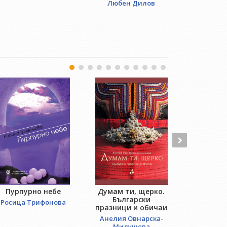
Любен Дилов
Пурпурно небе
Думам ти, щерко.
An
Български
Росица Трифонова
Робе
празници и обичаи
Анелия Овнарска-
Милушева