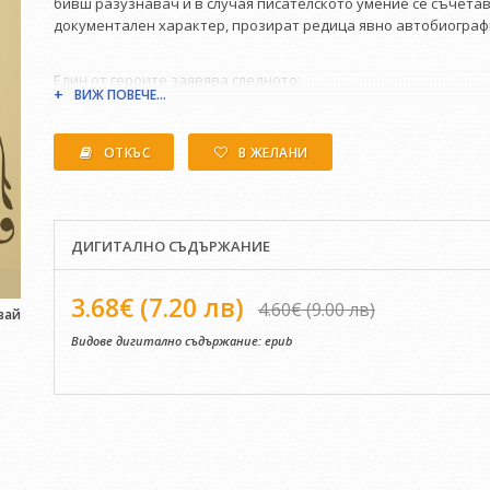
бивш разузна­вач и в случая писателското умение се съчетав
документален характер, прозират редица явно автобиограф
Един от героите заявява следното:
ВИЖ ПОВЕЧЕ...
„Относно истината в разказа, дори да съм я измислил, при­е
ОТКЪС
В ЖЕЛАНИ
подведа в ни­какво фантазьорство. В разузнаването и конт
ДИГИТАЛНО СЪДЪРЖАНИЕ
3.68€ (7.20 лв)
4.60€ (9.00 лв)
вай
Видове дигитално съдържание:
epub