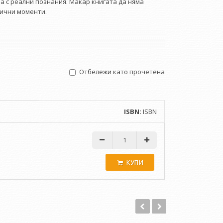
а с реални позна­ния. Макар книгата да няма
ични моменти.
мам отговорността пред читателите, няма да ги
раразузнаването има толкоз невероятни неща.“
Отбележи като прочетена
ISBN:
ISBN
КУПИ