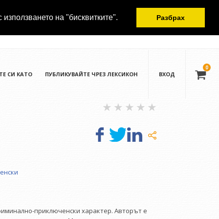
с използването на "бисквитките".
Разбрах
0
ТЕ СИ КАТО
ПУБЛИКУВАЙТЕ ЧРЕЗ ЛЕКСИКОН
ВХОД
енски
криминално-приключенски характер. Авторът е