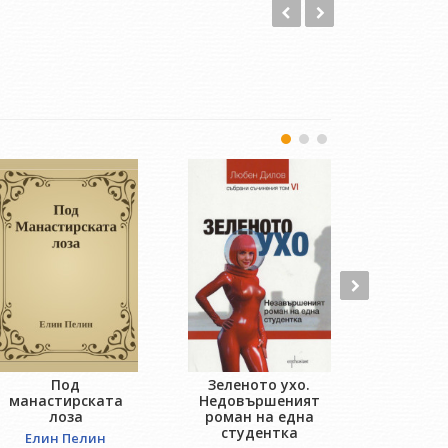
Под
Зеленото ухо.
Ако иск
манастирската
Недовършеният
Панчо
лоза
роман на една
студентка
Елин Пелин