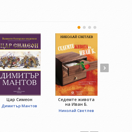
Цар Симеон
Седемте живота
Отвори
на Иван Б.
Димитър Мантов
Лиляна 
Николай Светлев