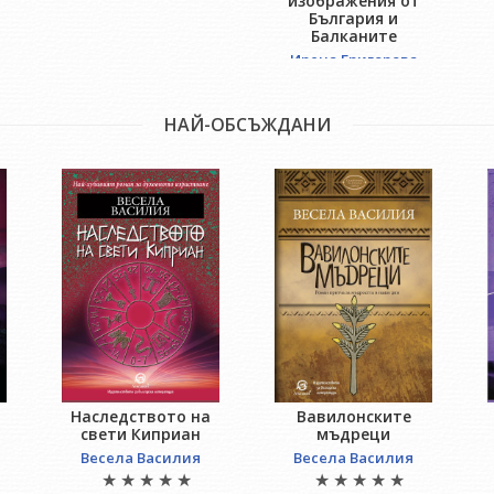
изображения от
България и
Балканите
Ирена Григорова
НАЙ-ОБСЪЖДАНИ
Наследството на
Вавилонските
свети Киприан
мъдреци
Весела Василия
Весела Василия