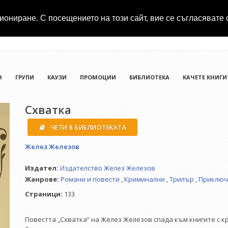
иониране. С посещението на този сайт, вие се съгласявате 
Н
ГРУПИ
КАУЗИ
ПРОМОЦИИ
БИБЛИОТЕКА
КАЧЕТЕ КНИГИ
Схватка
ЧЕТИ В БИБЛИОТЕКАТА
Желез Железов
Издател:
Издателство Желез Железов
Жанрове:
Романи и повести
,
Криминални
,
Трилър
,
Приключ
Страници:
133
Повестта „Схватка“ на Желез Железов спада към книгите с 