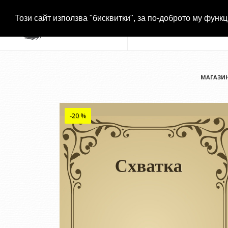
Този сайт използва "бисквитки", за по-доброто му функц
МАГАЗИ
-20 %