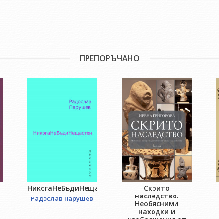
ПРЕПОРЪЧАНО
НикогаНеБъдиНещастен
Скрито
наследство.
Радослав Парушев
Необясними
находки и