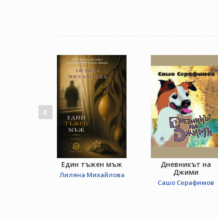
Един тъжен мъж
Дневникът на
Джими
Лиляна Михайлова
Сашо Серафимов