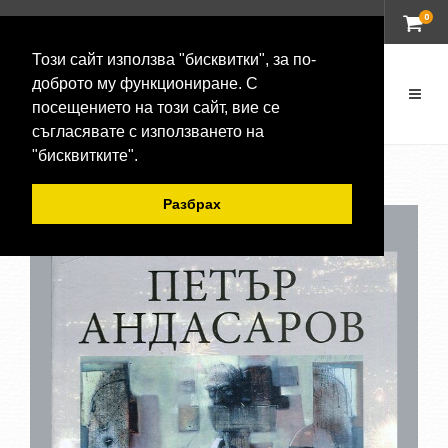
0
ВХОД
Този сайт използва "бисквитки", за по-
доброто му функциониране. С
посещението на този сайт, вие се
съгласявате с използването на
"бисквитките".
Разбрах
-20 %