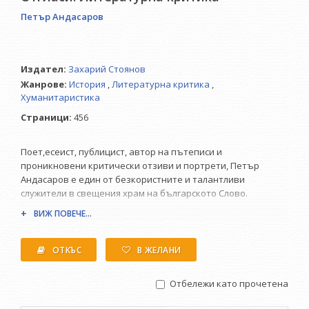
Петър Андасаров
Издател:
Захарий Стоянов
Жанрове:
История
,
Литературна критика
,
Хуманитаристика
Страници:
456
Поет,есеист, публицист, автор на пътеписи и
проникновени критически отзиви и портрети, Петър
Андасаров е един от безкористните и талантливи
служители в свещения храм на българското Слово.
ВИЖ ПОВЕЧЕ...
ОТКЪС
В ЖЕЛАНИ
Отбележи като прочетена