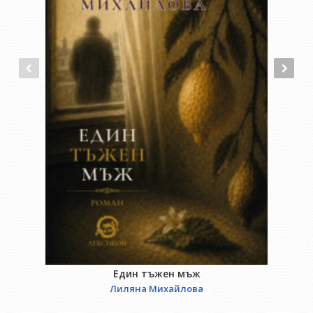
Един тъжен мъж
Лиляна Михайлова